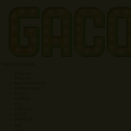
BHS INDONESIA
ENGLISH
ENGLISH
BHS INDONESIA
INDONESIAN
한국어
KOREAN
中文
CHINESE
日本語
JAPANESE
ไทย
THAI