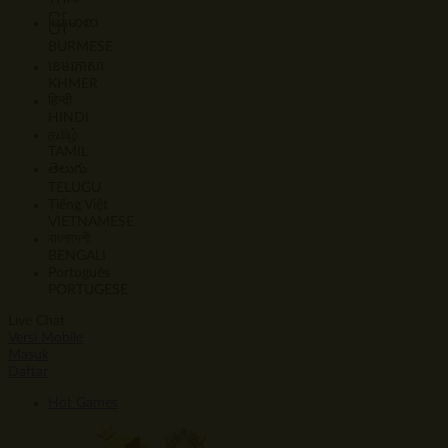
မြန်မာစာ
BURMESE
ខេមរភាសា
KHMER
हिन्दी
HINDI
தமிழ்
TAMIL
తెలుగు
TELUGU
Tiếng Việt
VIETNAMESE
বাংলাদেশী
BENGALI
Português
PORTUGESE
Live Chat
Versi Mobile
Masuk
Daftar
Hot Games